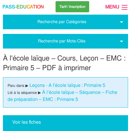
PASS
-EDU
CA
TION
MENU
Tarif / Inscription
Recherche par Catégories
Recherche par Mots-Clés
À l’école laïque – Cours, Leçon – EMC :
Primaire 5 – PDF à imprimer
Leçons - A l'école laïque : Primaire 5
Paru dans ▶
À l’école laïque – Séquence – Fiche
Lié à la séquence ▶
de préparation – EMC : Primaire 5
Voir les fiches