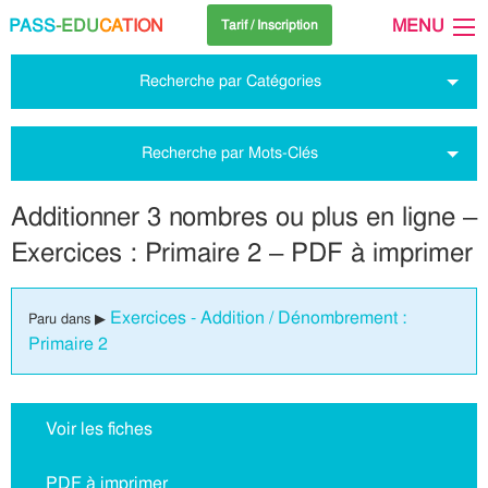
PASS
-EDU
CA
TION
MENU
Tarif / Inscription
Recherche par Catégories
Recherche par Mots-Clés
Additionner 3 nombres ou plus en ligne –
Exercices : Primaire 2 – PDF à imprimer
Exercices - Addition / Dénombrement :
Paru dans ▶
Primaire 2
Voir les fiches
PDF à imprimer