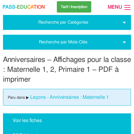
PASS
-EDU
CA
TION
MENU
Tarif / Inscription
Recherche par Catégories
Recherche par Mots-Clés
Anniversaires – Affichages pour la classe
: Maternelle 1, 2, Primaire 1 – PDF à
imprimer
Leçons - Anniversaires : Maternelle 1
Paru dans ▶
Voir les fiches