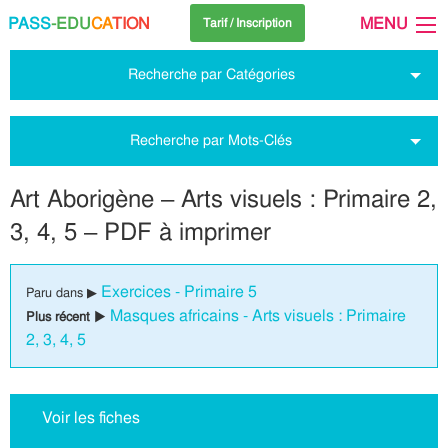
PASS
-EDU
CA
TION
MENU
Tarif / Inscription
Recherche par Catégories
Recherche par Mots-Clés
Art Aborigène – Arts visuels : Primaire 2,
3, 4, 5 – PDF à imprimer
Exercices - Primaire 5
Paru dans ▶
Masques africains - Arts visuels : Primaire
Plus récent ▶
2, 3, 4, 5
Voir les fiches