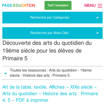
PASS
-EDU
CA
TION
MENU
Tarif / Inscription
Recherche par Catégories
Recherche par Mots-Clés
Découverte des arts du quotidien du
19ème siècle pour les élèves de
Primaire 5
Toutes les ressources : Arts du quotidien - 19eme
siècle - Histoire des arts : Primaire 5
Art de la table, textile, Affiches – XIXe siècle –
Arts du quotidien – Histoire des arts : Primaire
4, 5 – PDF à imprimer