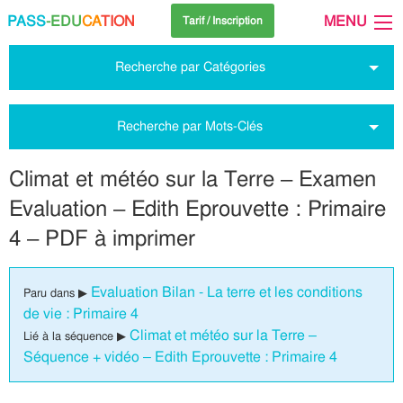
PASS
-EDU
CA
TION
MENU
Tarif / Inscription
Recherche par Catégories
Recherche par Mots-Clés
Climat et météo sur la Terre – Examen
Evaluation – Edith Eprouvette : Primaire
4 – PDF à imprimer
Evaluation Bilan - La terre et les conditions
Paru dans ▶
de vie : Primaire 4
Climat et météo sur la Terre –
Lié à la séquence ▶
Séquence + vidéo – Edith Eprouvette : Primaire 4