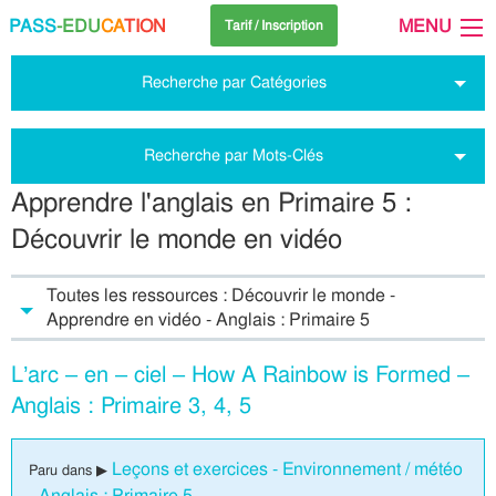
PASS
-EDU
CA
TION
MENU
Tarif / Inscription
Recherche par Catégories
Recherche par Mots-Clés
Apprendre l'anglais en Primaire 5 :
Découvrir le monde en vidéo
Toutes les ressources : Découvrir le monde -
Apprendre en vidéo - Anglais : Primaire 5
L’arc – en – ciel – How A Rainbow is Formed –
Anglais : Primaire 3, 4, 5
Leçons et exercices - Environnement / météo
Paru dans ▶
- Anglais : Primaire 5