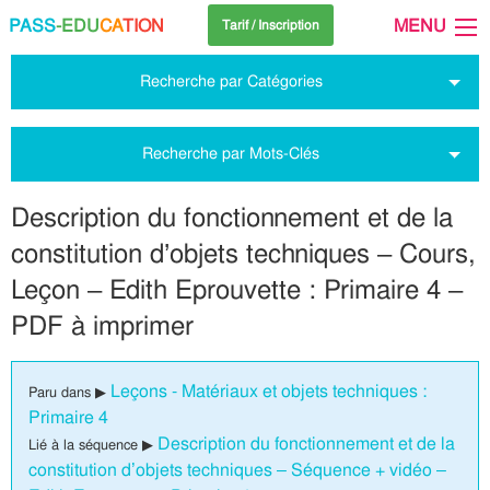
PASS
-EDU
CA
TION
MENU
Tarif / Inscription
Recherche par Catégories
Recherche par Mots-Clés
Description du fonctionnement et de la
constitution d’objets techniques – Cours,
Leçon – Edith Eprouvette : Primaire 4 –
PDF à imprimer
Leçons - Matériaux et objets techniques :
Paru dans ▶
Primaire 4
Description du fonctionnement et de la
Lié à la séquence ▶
constitution d’objets techniques – Séquence + vidéo –