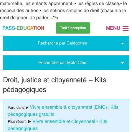
maternelle, les enfants apprennent :• les règles de classe,• le
respect des autres,• les notions simples de droit (chacun a le
droit de jouer, de parler,..."/>
PASS
-EDU
CA
TION
MENU
Tarif / Inscription
Recherche par Catégories
Recherche par Mots-Clés
Droit, justice et citoyenneté – Kits
pédagogiques
Vivre ensemble & citoyenneté (EMC) : Kits
Paru dans ▶
pédagogiques gratuits
Vivre ensemble et citoyenneté - Kits
Plus récent ▶
pédagogiques