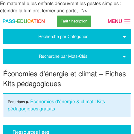
En maternelle,les enfants découvrent les gestes simples :
éteindre la lumière, fermer une porte,..."/>
PASS
-EDU
CA
TION
MENU
Tarif / Inscription
Recherche par Catégories
Recherche par Mots-Clés
Économies d’énergie et climat – Fiches
Kits pédagogiques
Économies d'énergie & climat : Kits
Paru dans ▶
pédagogiques gratuits
Ressources liées