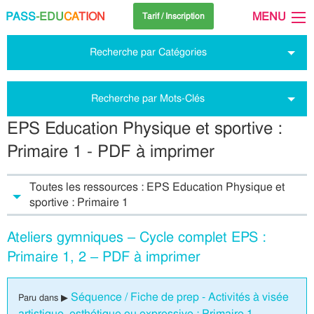
PASS
-EDU
CA
TION
MENU
Tarif / Inscription
Recherche par Catégories
Recherche par Mots-Clés
EPS Education Physique et sportive :
Primaire 1 - PDF à imprimer
Toutes les ressources : EPS Education Physique et
sportive : Primaire 1
Ateliers gymniques – Cycle complet EPS :
Primaire 1, 2 – PDF à imprimer
Séquence / Fiche de prep - Activités à visée
Paru dans ▶
artistique, esthétique ou expressive : Primaire 1