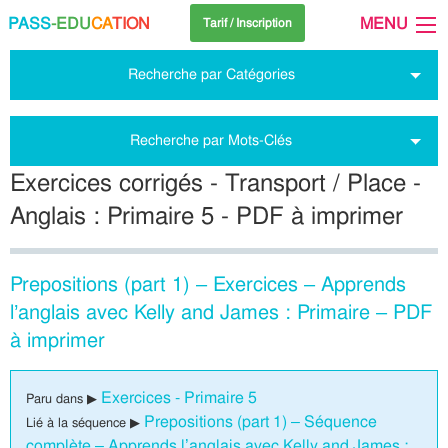
PASS
-EDU
CA
TION
MENU
Tarif / Inscription
Recherche par Catégories
Recherche par Mots-Clés
Exercices corrigés - Transport / Place -
Anglais : Primaire 5 - PDF à imprimer
Prepositions (part 1) – Exercices – Apprends
l’anglais avec Kelly and James : Primaire – PDF
à imprimer
Exercices - Primaire 5
Paru dans ▶
Prepositions (part 1) – Séquence
Lié à la séquence ▶
complète – Apprends l’anglais avec Kelly and James :