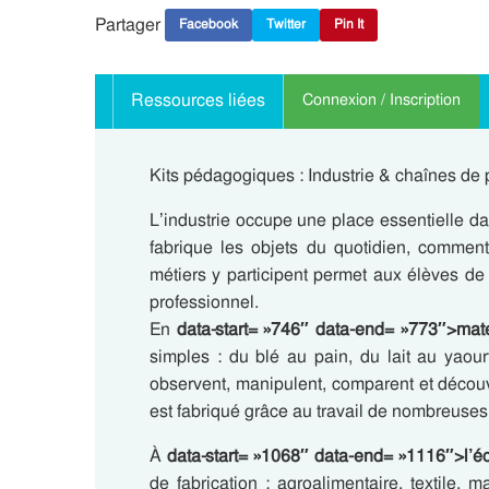
Partager
Facebook
Twitter
Pin It
Ressources liées
Connexion / Inscription
Kits pédagogiques : Industrie & chaînes de 
L’industrie occupe une place essentielle 
fabrique les objets du quotidien, comment
métiers y participent permet aux élèves de
professionnel.
En
data-start= »746″ data-end= »773″>mate
simples : du blé au pain, du lait au yaourt
observent, manipulent, comparent et découvr
est fabriqué grâce au travail de nombreuse
À
data-start= »1068″ data-end= »1116″>l’éc
de fabrication : agroalimentaire, textile, 