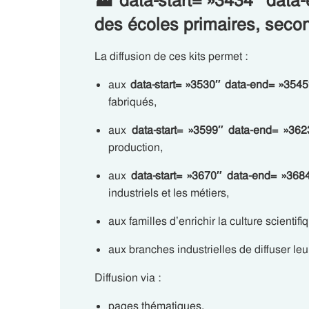
🏭
data-start= »3434″ data
des écoles primaires, secon
La diffusion de ces kits permet :
aux
data-start= »3530″ data-end= »3545
fabriqués,
aux
data-start= »3599″ data-end= »362
production,
aux
data-start= »3670″ data-end= »368
industriels et les métiers,
aux familles d’enrichir la culture scientifi
aux branches industrielles de diffuser leu
Diffusion via :
pages thématiques,