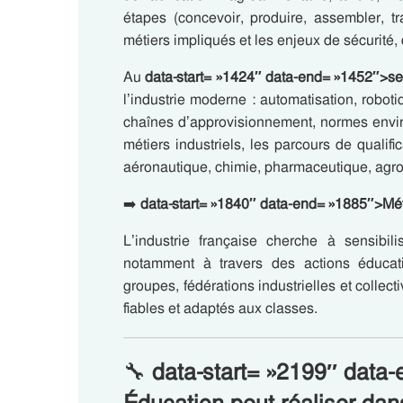
étapes (concevoir, produire, assembler, t
métiers impliqués et les enjeux de sécurité,
Au
data-start= »1424″ data-end= »1452″>s
l’industrie moderne : automatisation, roboti
chaînes d’approvisionnement, normes enviro
métiers industriels, les parcours de qualifi
aéronautique, chimie, pharmaceutique, agr
➡️
data-start= »1840″ data-end= »1885″>Mét
L’industrie française cherche à sensibil
notamment à travers des actions éducat
groupes, fédérations industrielles et collec
fiables et adaptés aux classes.
🔧
data-start= »2199″ dat