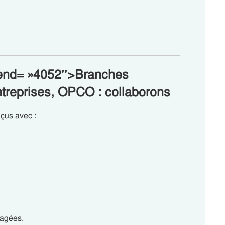
a-end= »4052″>Branches
entreprises, OPCO : collaborons
nçus avec :
gagées.