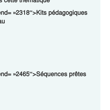
s cette thématique
-end= »2318″>Kits pédagogiques
au
-end= »2465″>Séquences prêtes