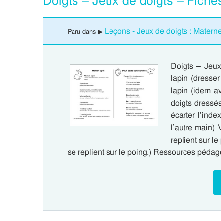
Doigts – Jeux de doigts – Fiche
Leçons - Jeux de doigts : Materne
Paru dans ▶
Doigts – Jeux
lapin (dresser
lapin (idem a
doigts dressé
écarter l’ind
l’autre main) 
replient sur le
se replient sur le poing.) Ressources péda