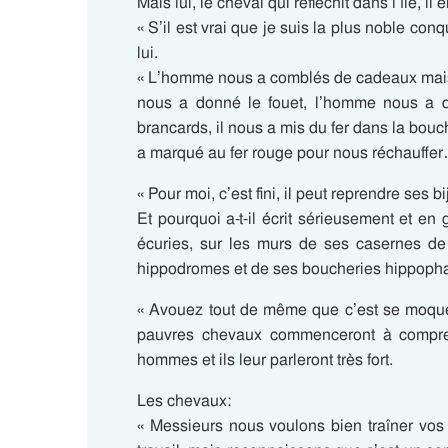
Mais lui, le cheval qui réfléchit dans l’île, il 
« S’il est vrai que je suis la plus noble co
lui.
« L’homme nous a comblés de cadeaux mais
nous a donné le fouet, l’homme nous a do
brancards, il nous a mis du fer dans la bouche
a marqué au fer rouge pour nous réchauffe
« Pour moi, c’est fini, il peut reprendre ses
Et pourquoi a-t-il écrit sérieusement et en
écuries, sur les murs de ses casernes de 
hippodromes et de ses boucheries hippoph
« Avouez tout de même que c’est se moque
pauvres chevaux commenceront à comprend
hommes et ils leur parleront très fort.
Les chevaux:
« Messieurs nous voulons bien traîner vos v