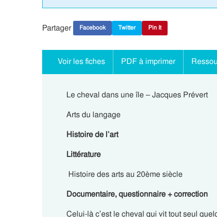
Partager
Facebook
Twitter
Pin It
Voir les fiches
PDF à imprimer
Ressou
Le cheval dans une île – Jacques Prévert
Arts du langage
Histoire de l’art
Littérature
Histoire des arts au 20ème siècle
Documentaire, questionnaire + correction
Celui-là c’est le cheval qui vit tout seul quel