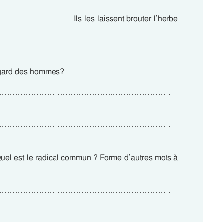
.  Ils les laissent brouter l’herbe
’égard des hommes?
…………………………………………………………
…………………………………………………………
uel est le radical commun ? Forme d’autres mots à
…………………………………………………………