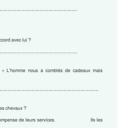
…………………………………………….
cord avec lui ?
…………………………………………….
 : « L’homme nous a comblés de cadeaux mais
…………………………………………………………
les chevaux ?
en récompense de leurs services.  Ils les