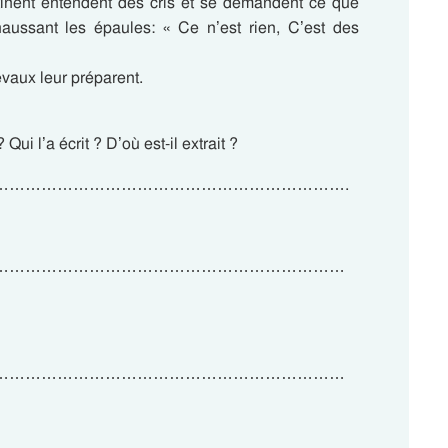
inent entendent des cris et se demandent ce que
 haussant les épaules: « Ce n’est rien, C’est des
evaux leur préparent.
 Qui l’a écrit ? D’où est-il extrait ?
………………………………………………………….
…………………………………………………………
…………………………………………………………