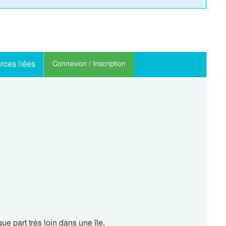
rces liées
Connexion / Inscription
que part très loin dans une île.