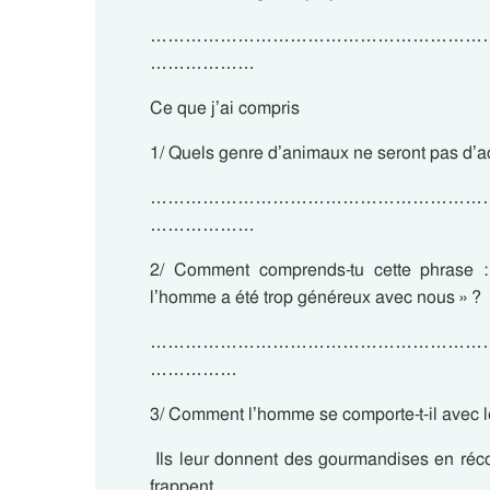
…………………………………………………
………………
Ce que j’ai compris
1/ Quels genre d’animaux ne seront pas d’ac
…………………………………………………
………………
2/ Comment comprends-tu cette phrase
l’homme a été trop généreux avec nous » ?
…………………………………………………
……………
3/ Comment l’homme se comporte-t-il avec 
 Ils leur donnent des gourmandises 
frappent.