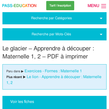
PASS
-EDU
CA
TION
MENU
Tarif / Inscription
Recherche par Catégories
Recherche par Mots-Clés
Le glacier – Apprendre à découper :
Maternelle 1, 2 – PDF à imprimer
Exercices - Formes : Maternelle 1
Paru dans ▶
Le lion - Apprendre à découper : Maternelle
Plus récent ▶
1, 2
Voir les fiches