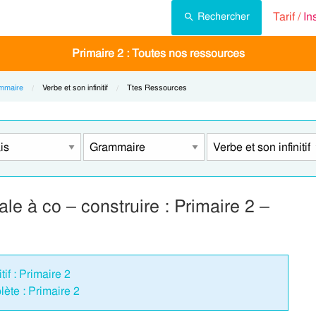
Tarif /
In
Rechercher
Primaire 2 : Toutes nos ressources
mmaire
Current:
Verbe et son infinitif
Current:
Ttes Ressources
e à co – construire : Primaire 2 –
tif : Primaire 2
ète : Primaire 2