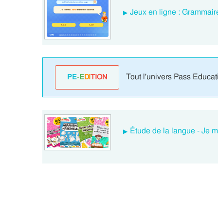
Jeux en ligne : Grammaire
Tout l'univers Pass Educat
PE
-E
DI
TION
Étude de la langue - Je m