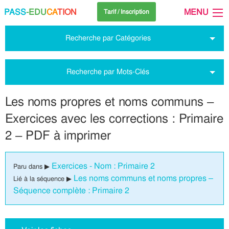
PASS
-EDU
CA
TION
MENU
Tarif / Inscription
Recherche par Catégories
Recherche par Mots-Clés
Les noms propres et noms communs –
Exercices avec les corrections : Primaire
2 – PDF à imprimer
Exercices - Nom : Primaire 2
Paru dans ▶
Les noms communs et noms propres –
Lié à la séquence ▶
Séquence complète : Primaire 2