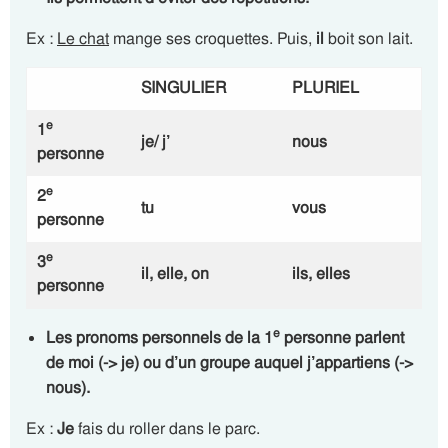
Ex :
Le chat
mange ses croquettes. Puis,
il
boit son lait.
SINGULIER
PLURIEL
e
1
je/ j’
nous
personne
e
2
tu
vous
personne
e
3
il, elle, on
ils, elles
personne
e
Les pronoms personnels de la 1
personne
parlent
de moi (-> je) ou d’un groupe auquel j’appartiens (->
nous).
Ex :
Je
fais du roller dans le parc.