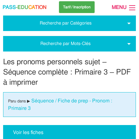
PASS
-EDU
CA
TION
MENU
Tarif / Inscription
Recherche par Catégories
Recherche par Mots-Clés
Les pronoms personnels sujet –
Séquence complète : Primaire 3 – PDF
à imprimer
Séquence / Fiche de prep - Pronom :
Paru dans ▶
Primaire 3
Voir les fiches