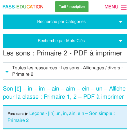
PASS
-EDU
CA
TION
MENU
Tarif / Inscription
Recherche par Catégories
Recherche par Mots-Clés
Les sons : Primaire 2 - PDF à imprimer
Toutes les ressources : Les sons - Affichages / divers :
Primaire 2
Son [ɛ̃] – in – im – ain – aim – ein – un – Affiche
pour la classe : Primaire 1, 2 – PDF à imprimer
Leçons - [in] un, in, ain, ein – Son simple :
Paru dans ▶
Primaire 2