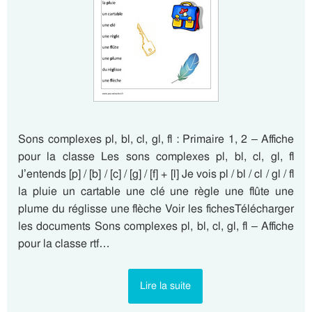
Sons complexes pl, bl, cl, gl, fl : Primaire 1, 2 – Affiche
pour la classe Les sons complexes pl, bl, cl, gl, fl
J’entends [p] / [b] / [c] / [g] / [f] + [l] Je vois pl / bl / cl / gl / fl
la pluie un cartable une clé une règle une flûte une
plume du réglisse une flèche Voir les fichesTélécharger
les documents Sons complexes pl, bl, cl, gl, fl – Affiche
pour la classe rtf…
Lire la suite