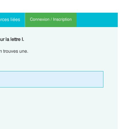
rces liées
Connexion / Inscription
 la lettre I.
 en trouves une.