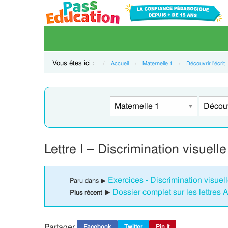
Vous êtes ici :
Accueil
Maternelle 1
Découvrir l'écrit
Lettre I – Discrimination visuell
Exercices - Discrimination visuell
Paru dans ▶
Dossier complet sur les lettres A
Plus récent ▶
Partager
Facebook
Twitter
Pin It