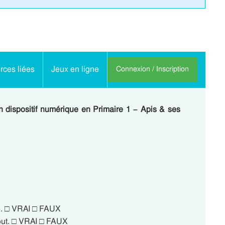
ces liées
Jeux en ligne
Connexion / Inscription
un dispositif numérique en Primaire 1 – Apis & ses
le. □ VRAI □ FAUX
tout. □ VRAI □ FAUX