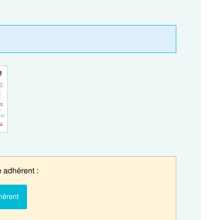
 adhérent :
hérent