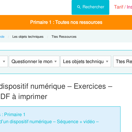
Tarif /
In
Rechercher
Primaire 1 : Toutes nos ressources
nde
Current:
Les objets techniques
Current:
Ttes Ressources
 dispositif numérique – Exercices –
PDF à imprimer
 : Primaire 1
 d’un dispositif numérique – Séquence + vidéo –