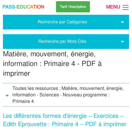
PASS
-EDU
CA
TION
MENU
Tarif / Inscription
Recherche par Catégories
Recherche par Mots-Clés
Matière, mouvement, énergie,
information : Primaire 4 - PDF à
imprimer
Toutes les ressources : Matière, mouvement, énergie,
information - Sciences - Nouveau programme :
Primaire 4
Les différentes formes d’énergie – Exercices –
Edith Eprouvette : Primaire 4 – PDF à imprimer