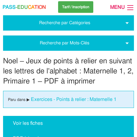
PASS
-EDU
CA
TION
MENU
Tarif / Inscription
Recherche par Catégories
Recherche par Mots-Clés
Noel – Jeux de points à relier en suivant
les lettres de l’alphabet : Maternelle 1, 2,
Primaire 1 – PDF à imprimer
Exercices - Points à relier : Maternelle 1
Paru dans ▶
Voir les fiches