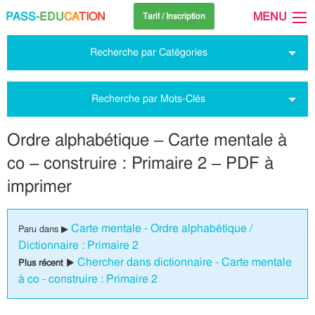
PASS
-EDU
CA
TION
MENU
Tarif / Inscription
Recherche par Catégories
Recherche par Mots-Clés
Ordre alphabétique – Carte mentale à
co – construire : Primaire 2 – PDF à
imprimer
Carte mentale - Ordre alphabétique /
Paru dans ▶
Dictionnaire : Primaire 2
Chercher dans dictionnaire - Carte mentale
Plus récent ▶
à co - construire : Primaire 2