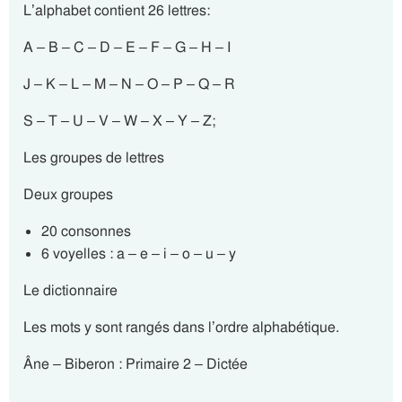
L’alphabet contient 26 lettres:
A – B – C – D – E – F – G – H – I
J – K – L – M – N – O – P – Q – R
S – T – U – V – W – X – Y – Z;
Les groupes de lettres
Deux groupes
20 consonnes
6 voyelles :
a – e – i – o – u – y
Le dictionnaire
Les mots y sont rangés
dans l’ordre alphabétique.
Âne – Biberon : Primaire 2 – Dictée