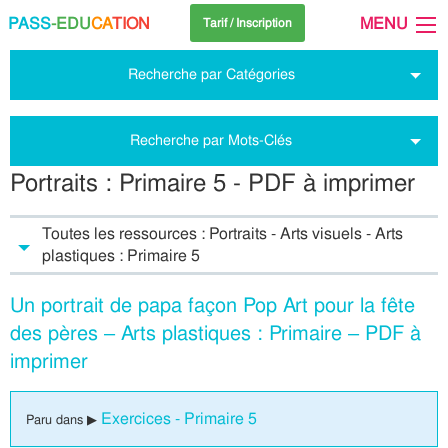
PASS
-EDU
CA
TION
MENU
Tarif / Inscription
Recherche par Catégories
Recherche par Mots-Clés
Portraits : Primaire 5 - PDF à imprimer
Toutes les ressources : Portraits - Arts visuels - Arts
plastiques : Primaire 5
Un portrait de papa façon Pop Art pour la fête
des pères – Arts plastiques : Primaire – PDF à
imprimer
Exercices - Primaire 5
Paru dans ▶