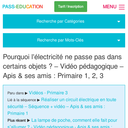
PASS
-EDU
CA
TION
MENU
Tarif / Inscription
Recherche par Catégories
Recherche par Mots-Clés
Pourquoi l’électricité ne passe pas dans
certains objets ? – Vidéo pédagogique –
Apis & ses amis : Primaire 1, 2, 3
Vidéos - Primaire 3
Paru dans ▶
Réaliser un circuit électrique en toute
Lié à la séquence ▶
sécurité – Séquence + vidéo – Apis & ses amis :
Primaire 1
La lampe de poche, comment elle fait pour
Plus récent ▶
s’allumer ? - Vidéo pédagogique - Apis & ses amis :