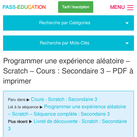
PASS
-EDU
CA
TION
MENU
Tarif / Inscription
Recherche par Catégories
Recherche par Mots-Clés
Programmer une expérience aléatoire –
Scratch – Cours : Secondaire 3 – PDF à
imprimer
Cours - Scratch : Secondaire 3
Paru dans ▶
Programmer une expérience aléatoire
Lié à la séquence ▶
– Scratch – Séquence complète : Secondaire 3
Livret de découverte - Scratch : Secondaire
Plus récent ▶
3