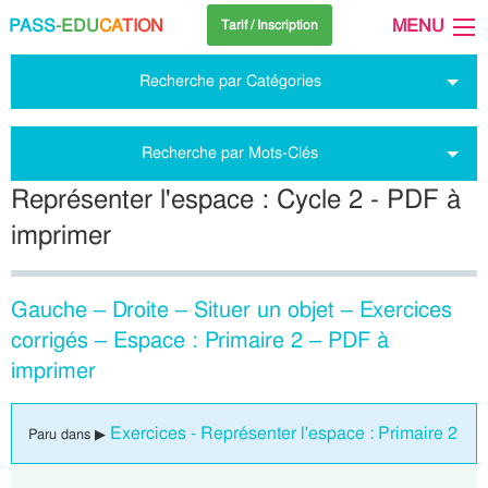
PASS
-EDU
CA
TION
MENU
Tarif / Inscription
Recherche par Catégories
Recherche par Mots-Clés
Représenter l'espace : Cycle 2 - PDF à
imprimer
Gauche – Droite – Situer un objet – Exercices
corrigés – Espace : Primaire 2 – PDF à
imprimer
Exercices - Représenter l'espace : Primaire 2
Paru dans ▶