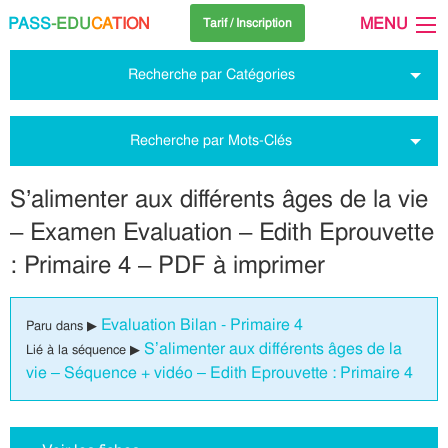
PASS
-EDU
CA
TION
MENU
Tarif / Inscription
Recherche par Catégories
Recherche par Mots-Clés
S’alimenter aux différents âges de la vie
– Examen Evaluation – Edith Eprouvette
: Primaire 4 – PDF à imprimer
Evaluation Bilan - Primaire 4
Paru dans ▶
S’alimenter aux différents âges de la
Lié à la séquence ▶
vie – Séquence + vidéo – Edith Eprouvette : Primaire 4