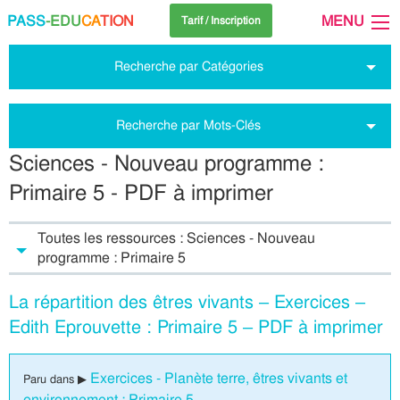
PASS
-EDU
CA
TION
MENU
Tarif / Inscription
Recherche par Catégories
Recherche par Mots-Clés
Sciences - Nouveau programme :
Primaire 5 - PDF à imprimer
Toutes les ressources : Sciences - Nouveau
programme : Primaire 5
La répartition des êtres vivants – Exercices –
Edith Eprouvette : Primaire 5 – PDF à imprimer
Exercices - Planète terre, êtres vivants et
Paru dans ▶
environnement : Primaire 5