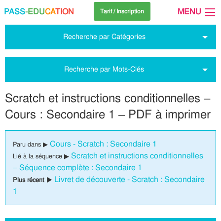
PASS
-EDU
CA
TION
MENU
Tarif / Inscription
Recherche par Catégories
Recherche par Mots-Clés
Scratch et instructions conditionnelles –
Cours : Secondaire 1 – PDF à imprimer
Cours - Scratch : Secondaire 1
Paru dans ▶
Scratch et instructions conditionnelles
Lié à la séquence ▶
– Séquence complète : Secondaire 1
Livret de découverte - Scratch : Secondaire
Plus récent ▶
1