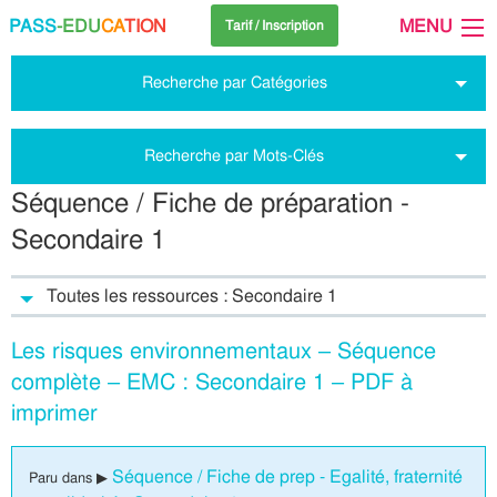
PASS
-EDU
CA
TION
MENU
Tarif / Inscription
Recherche par Catégories
Recherche par Mots-Clés
Séquence / Fiche de préparation -
Secondaire 1
Toutes les ressources : Secondaire 1
Les risques environnementaux – Séquence
complète – EMC : Secondaire 1 – PDF à
imprimer
Séquence / Fiche de prep - Egalité, fraternité
Paru dans ▶