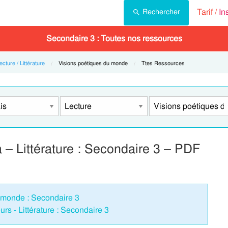
Tarif /
In
Rechercher
Secondaire 3 : Toutes nos ressources
ecture / Littérature
Current:
Visions poétiques du monde
Current:
Ttes Ressources
 – Littérature : Secondaire 3 – PDF
u monde : Secondaire 3
eurs - Littérature : Secondaire 3