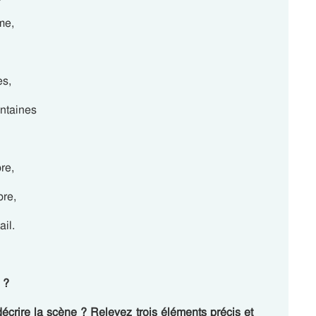
me,
es,
intaines
re,
bre,
il.
 ?
 décrire la scène ? Relevez trois éléments précis et