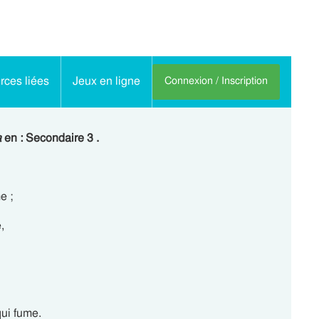
ces liées
Jeux en ligne
Connexion / Inscription
a
en : Secondaire 3 .
e ;
,
qui fume.