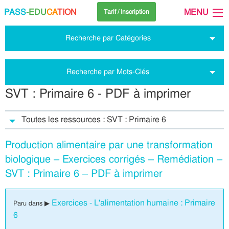
PASS
-EDU
CA
TION
MENU
Tarif / Inscription
Recherche par Catégories
Recherche par Mots-Clés
SVT : Primaire 6 - PDF à imprimer
Toutes les ressources : SVT : Primaire 6
Production alimentaire par une transformation
biologique – Exercices corrigés – Remédiation –
SVT : Primaire 6 – PDF à imprimer
Exercices - L'alimentation humaine : Primaire
Paru dans ▶
6