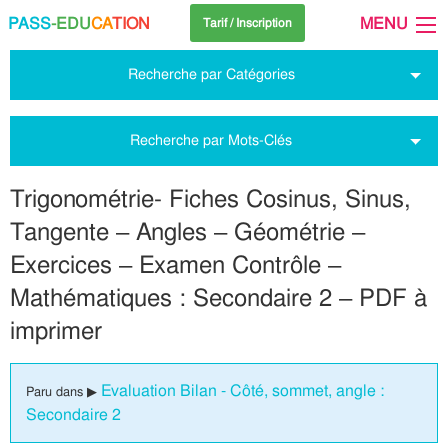
PASS
-EDU
CA
TION
MENU
Tarif / Inscription
Recherche par Catégories
Recherche par Mots-Clés
Trigonométrie- Fiches Cosinus, Sinus,
Tangente – Angles – Géométrie –
Exercices – Examen Contrôle –
Mathématiques : Secondaire 2 – PDF à
imprimer
Evaluation Bilan - Côté, sommet, angle :
Paru dans ▶
Secondaire 2