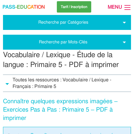
PASS
-EDU
CA
TION
MENU
Tarif / Inscription
Recherche par Catégories
Recherche par Mots-Clés
Vocabulaire / Lexique - Étude de la
langue : Primaire 5 - PDF à imprimer
Toutes les ressources : Vocabulaire / Lexique -
Français : Primaire 5
Connaître quelques expressions imagées –
Exercices Pas à Pas : Primaire 5 – PDF à
imprimer