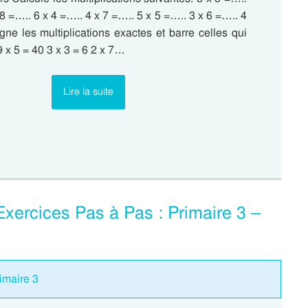
 8 =….. 6 x 4 =….. 4 x 7 =….. 5 x 5 =….. 3 x 6 =….. 4
gne les multiplications exactes et barre celles qui
9 x 5 = 40 3 x 3 = 6 2 x 7…
Lire la suite
Exercices Pas à Pas : Primaire 3 –
imaire 3