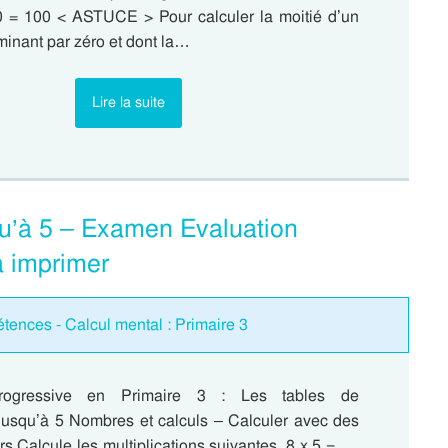
 = 100 < ASTUCE > Pour calculer la moitié d’un
minant par zéro et dont la…
Lire la suite
squ’à 5 – Examen Evaluation
à imprimer
tences - Calcul mental : Primaire 3
progressive en Primaire 3 : Les tables de
n jusqu’à 5 Nombres et calculs – Calculer avec des
s Calcule les multiplications suivantes. 8 x 5 =…..