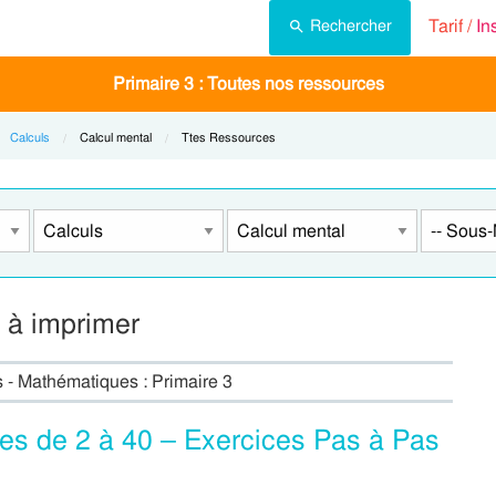
Tarif /
In
Rechercher
Primaire 3 : Toutes nos ressources
Calculs
Current:
Calcul mental
Current:
Ttes Ressources
F à imprimer
s - Mathématiques : Primaire 3
res de 2 à 40 – Exercices Pas à Pas