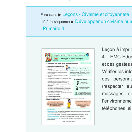
Leçons - Civisme et citoyenneté :
Paru dans ▶
Développer un civisme nu
Lié à la séquence ▶
: Primaire 4
Leçon à impri
4 – EMC Educa
et des gestes
Vérifier les i
des personn
(respecter le
messages en
l’environneme
téléphones ut