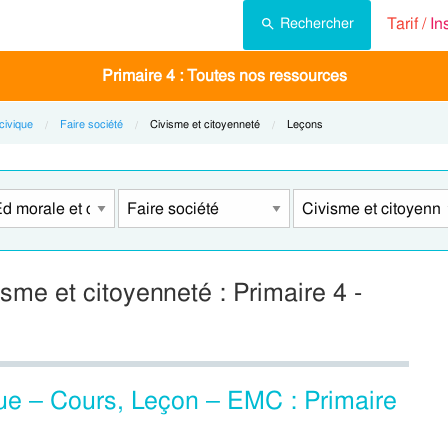
Tarif /
In
Rechercher
Primaire 4 : Toutes nos ressources
civique
Faire société
Current:
Civisme et citoyenneté
Current:
Leçons
isme et citoyenneté : Primaire 4 -
e – Cours, Leçon – EMC : Primaire