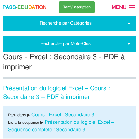
PASS
-EDU
CA
TION
MENU
Tarif / Inscription
Recherche par Catégories
Recherche par Mots-Clés
Cours - Excel : Secondaire 3 - PDF à
imprimer
Présentation du logiciel Excel – Cours :
Secondaire 3 – PDF à imprimer
Cours - Excel : Secondaire 3
Paru dans ▶
Présentation du logiciel Excel –
Lié à la séquence ▶
Séquence complète : Secondaire 3