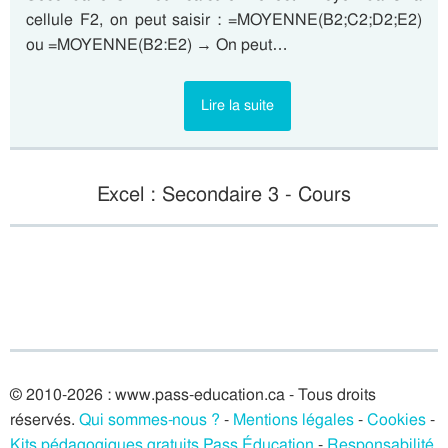
cellule F2, on peut saisir : =MOYENNE(B2;C2;D2;E2)
ou =MOYENNE(B2:E2) → On peut…
Lire la suite
Excel : Secondaire 3 - Cours
© 2010-2026 : www.pass-education.ca - Tous droits
réservés.
Qui sommes-nous ?
-
Mentions légales
-
Cookies
-
Kits pédagogiques gratuits Pass Éducation
-
Responsabilité