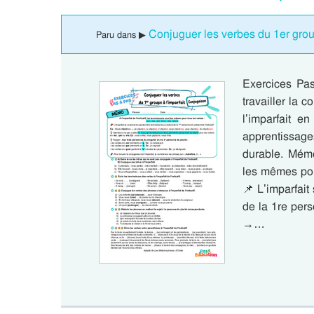
Conjuguer les verbes du 1er group
Paru dans ▶
Exercices Pa
travailler la
l’imparfait e
apprentissag
durable. Mémo 
les mêmes pour 
📌 L’imparfait
de la 1re pers
→…