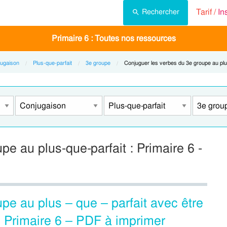
Tarif /
In
Rechercher
Primaire 6 : Toutes nos ressources
ugaison
Plus-que-parfait
3e groupe
Current:
Conjuguer les verbes du 3e groupe au plu
e au plus-que-parfait : Primaire 6 -
pe au plus – que – parfait avec être
: Primaire 6 – PDF à imprimer