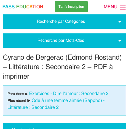
PASS
-EDU
CA
TION
MENU
Tarif / Inscription
Recherche par Catégories
Recherche par Mots-Clés
Cyrano de Bergerac (Edmond Rostand)
– Littérature : Secondaire 2 – PDF à
imprimer
Exercices - Dire l'amour : Secondaire 2
Paru dans ▶
Ode à une femme aimée (Sappho) -
Plus récent ▶
Littérature : Secondaire 2