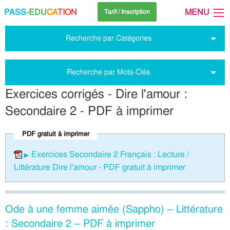
PASS
-EDU
CA
TION
MENU
Tarif / Inscription
Recherche par Catégories
Recherche par Mots-Clés
Exercices corrigés - Dire l'amour :
Secondaire 2 - PDF à imprimer
PDF gratuit à imprimer
Exercices Secondaire 2 Français : Lecture /
Littérature Dire l'amour - PDF gratuit à imprimer
Ode à une femme aimée (Sappho) – Littérature
: Secondaire 2 – PDF à imprimer