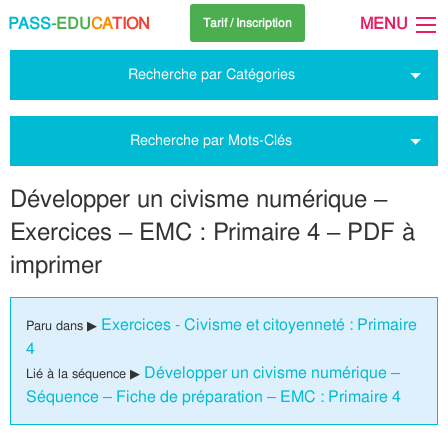
PASS
-EDU
CA
TION
MENU
Tarif / Inscription
Recherche par Catégories
Recherche par Mots-Clés
Développer un civisme numérique –
Exercices – EMC : Primaire 4 – PDF à
imprimer
Exercices - Civisme et citoyenneté : Primaire
Paru dans ▶
4
Développer un civisme numérique –
Lié à la séquence ▶
Séquence – Fiche de préparation – EMC : Primaire 4