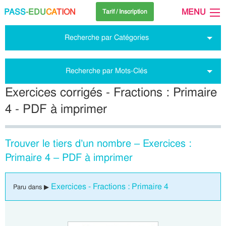
PASS
-EDU
CA
TION
MENU
Tarif / Inscription
Recherche par Catégories
Recherche par Mots-Clés
Exercices corrigés - Fractions : Primaire
4 - PDF à imprimer
Trouver le tiers d’un nombre – Exercices :
Primaire 4 – PDF à imprimer
Exercices - Fractions : Primaire 4
Paru dans ▶