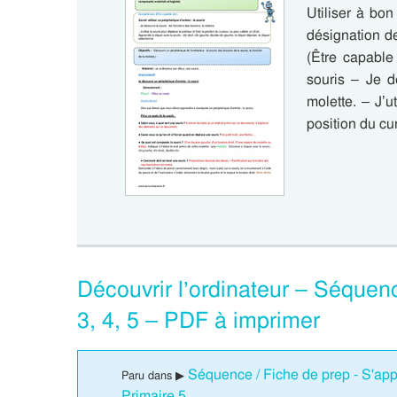
Utiliser à bon
désignation d
(Être capable 
souris – Je d
molette. – J’ut
position du cu
Découvrir l’ordinateur – Séquenc
3, 4, 5 – PDF à imprimer
Séquence / Fiche de prep - S'appr
Paru dans ▶
Primaire 5