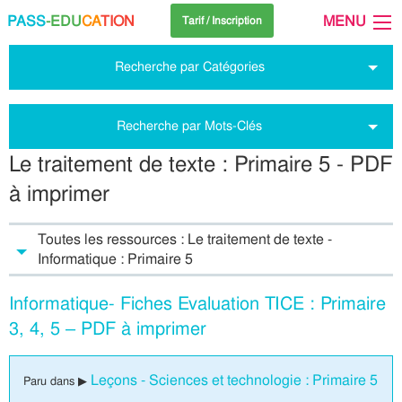
PASS
-EDU
CA
TION
MENU
Tarif / Inscription
Recherche par Catégories
Recherche par Mots-Clés
Le traitement de texte : Primaire 5 - PDF
à imprimer
Toutes les ressources : Le traitement de texte -
Informatique : Primaire 5
Informatique- Fiches Evaluation TICE : Primaire
3, 4, 5 – PDF à imprimer
Leçons - Sciences et technologie : Primaire 5
Paru dans ▶