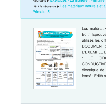
Exercices - La matière : Primaire
Paru dans ▶
Les matériaux naturels et a
Lié à la séquence ▶
Primaire 5
Les matériaux 
Edith Eprouve
utilisés les d
DOCUMENT 2
L’EXEMPLE 
: LE CIR
CONDUCTIVITÉ
électrique de
fermé : Edith