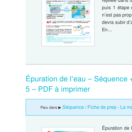
rejetée dans l
puis 1 étape 
n’est pas prop
devra subir d’
En…
Épuration de l’eau – Séquence +
5 – PDF à imprimer
Séquence / Fiche de prep - La mat
Paru dans ▶
Épuration de l