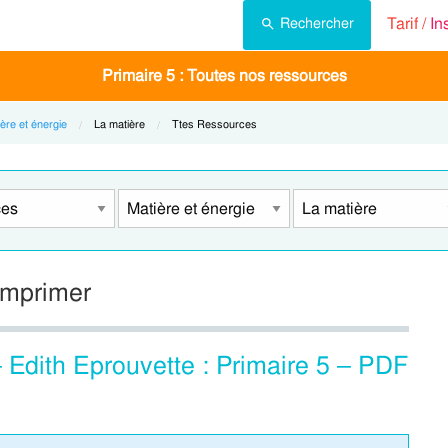
Tarif /
In
Rechercher
Primaire 5 : Toutes nos ressources
ère et énergie
Current:
La matière
Current:
Ttes Ressources
 imprimer
– Edith Eprouvette : Primaire 5 – PDF