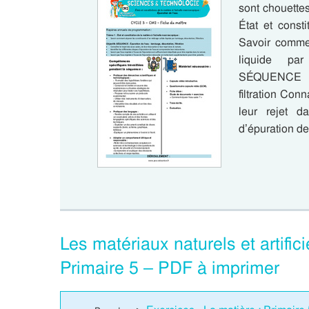
sont chouette
État et const
Savoir commen
liquide par 
SÉQUENCE : 
filtration Con
leur rejet da
d’épuration d
Les matériaux naturels et artific
Primaire 5 – PDF à imprimer