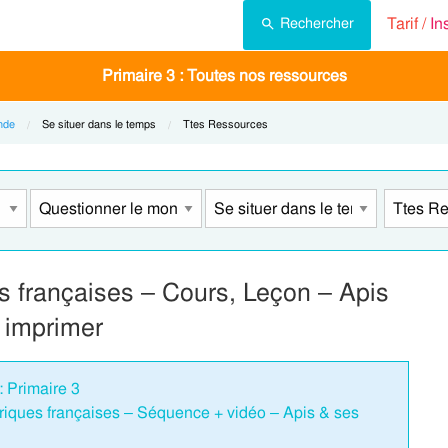
Tarif /
In
Rechercher
Primaire 3 : Toutes nos ressources
nde
Current:
Se situer dans le temps
Current:
Ttes Ressources
s françaises – Cours, Leçon – Apis
 imprimer
: Primaire 3
riques françaises – Séquence + vidéo – Apis & ses