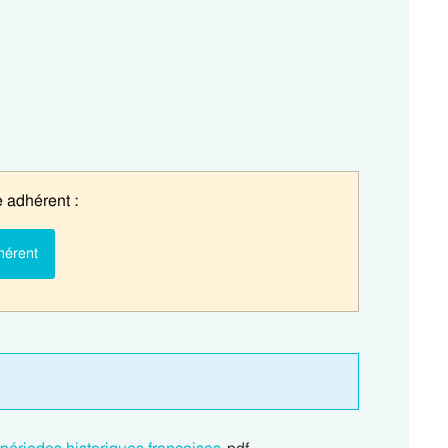
 adhérent :
hérent