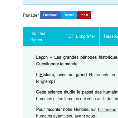
Partager
Facebook
Twitter
Pin It
Voir les
PDF à imprimer
Ressour
fiches
Leçon – Les grandes périodes historique
Questionner le monde.
L’
H
istoire, avec un grand H,
raconte ce
longtemps.
Cette science étudie le passé des humain
hommes et les femmes ont vécu au fil du te
Pour raconter notre Histoire,
les
historiens
humains ayant vécu avant nous :